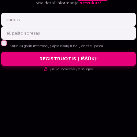
visa detali informacija
netrukus!
Sutinku gauti informaciją apie iššūkį ir naujienas el. paštu.
REGISTRUOTIS Į IŠŠŪKĮ!
jūsų duomenys yra saugūs.