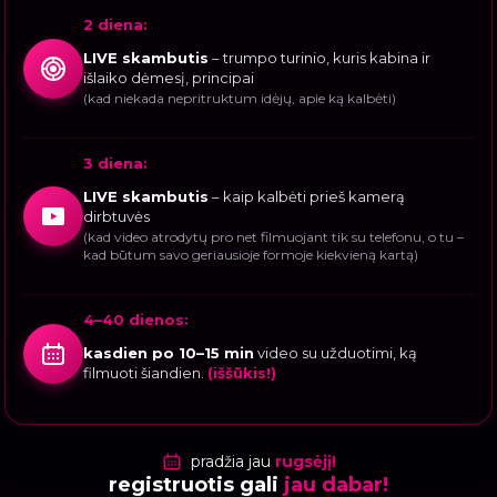
2 diena:
LIVE skambutis
– trumpo turinio, kuris kabina ir
išlaiko dėmesį, principai
(kad niekada nepritruktum idėjų, apie ką kalbėti)
3 diena:
LIVE skambutis
– kaip kalbėti prieš kamerą
dirbtuvės
(kad video atrodytų pro net filmuojant tik su telefonu, o tu –
kad būtum savo geriausioje formoje kiekvieną kartą)
4–40 dienos:
kasdien po 10–15 min
video su užduotimi, ką
filmuoti šiandien.
(iššūkis!)
pradžia jau
rugsėjį!
registruotis gali
jau dabar!