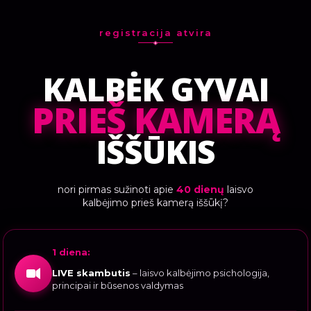
registracija atvira
KALBĖK GYVAI
PRIEŠ KAMERĄ
IŠŠŪKIS
nori pirmas sužinoti apie
40 dienų
laisvo
kalbėjimo prieš kamerą iššūkį?
1 diena:
LIVE skambutis
– laisvo kalbėjimo psichologija,
principai ir būsenos valdymas