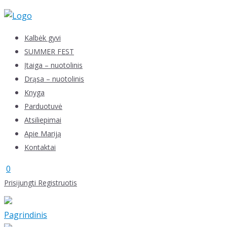
Skip
to
content
Kalbėk gyvi
SUMMER FEST
Įtaiga – nuotolinis
Drąsa – nuotolinis
Knyga
Parduotuvė
Atsiliepimai
Apie Mariją
Kontaktai
0
Prisijungti
Registruotis
Pagrindinis