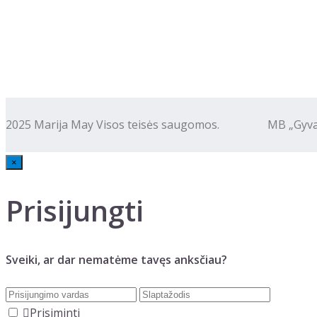
2025 Marija May Visos teisės saugomos. MB „Gyva kalba
×
Prisijungti
Sveiki, ar dar nematėme tavęs anksčiau?
Prisiminti