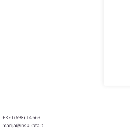
‭+370 (698) 14 663
marija@inspirata.lt