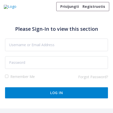
Skip to content
Prisijungti
Registruotis
Please Sign-In to view this section
Remember Me
Forgot Password?