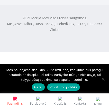
2025 Marija May Visos teisės saugomos.
MB „Gyva kalba“, 305813637, J. Lebedžio g. 1-132, LT-08353
Vilnius
Mes naudojame slapukus, kurie užtikrina, kad Jums bus patogu
naudotis tinklalapiu. Jei toliau naršysite mūsų tinklalapyje, tai
tolygu Jūsų sutikimui su slapukų naudojimu.
Gerai
Privatumo politika
Pagrindinis
Parduotuvė
Krepšelis
Kontaktai
Menu