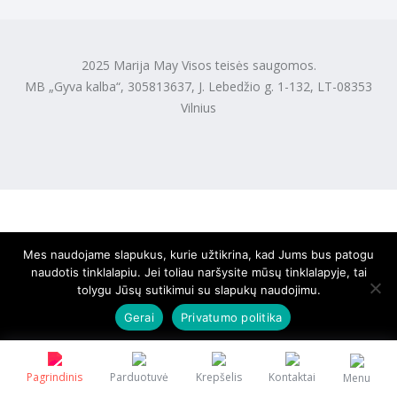
2025 Marija May Visos teisės saugomos.
MB „Gyva kalba“, 305813637, J. Lebedžio g. 1-132, LT-08353
Vilnius
Mes naudojame slapukus, kurie užtikrina, kad Jums bus patogu
naudotis tinklalapiu. Jei toliau naršysite mūsų tinklalapyje, tai
tolygu Jūsų sutikimui su slapukų naudojimu.
Gerai
Privatumo politika
Pagrindinis
Parduotuvė
Krepšelis
Kontaktai
Menu