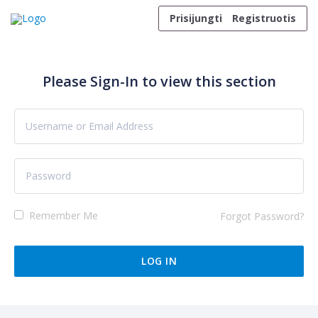
Skip to content
Prisijungti
Registruotis
Please Sign-In to view this section
Remember Me
Forgot Password?