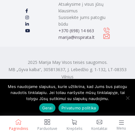
Atsakysime į visus jūsų
klausimus
Susisiekite jums patogiu
būdu
‭+370 (698) 14 663
marija@inspirata.lt
2025 Marija May Visos teisės saugomos.
MB „Gyva kalba“, 305813637, J. Lebedžio g. 1-132, LT-08353
Vilnius
Mes naudojame slapukus, kurie užtikrina, kad Jums bus patogu
naudotis tinklalapiu. Jei toliau naršysite mūsų tinklalapyje, tai
tolygu Jūsų sutikimui su slapukų naudojimu.
Gerai
Privatumo politika
Menu
Pagrindinis
Parduotuvė
Krepšelis
Kontaktai