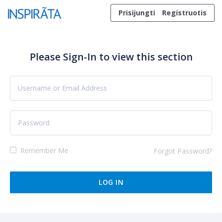
Skip to content
Prisijungti
Registruotis
Please Sign-In to view this section
Remember Me
Forgot Password?