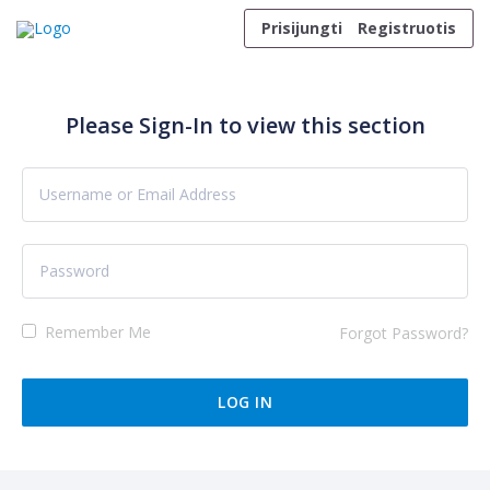
Skip to content
Prisijungti
Registruotis
Please Sign-In to view this section
Remember Me
Forgot Password?