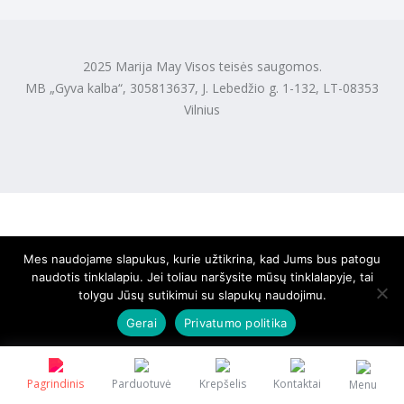
2025 Marija May Visos teisės saugomos.
MB „Gyva kalba“, 305813637, J. Lebedžio g. 1-132, LT-08353
Vilnius
Mes naudojame slapukus, kurie užtikrina, kad Jums bus patogu
naudotis tinklalapiu. Jei toliau naršysite mūsų tinklalapyje, tai
tolygu Jūsų sutikimui su slapukų naudojimu.
Gerai
Privatumo politika
Pagrindinis
Parduotuvė
Krepšelis
Kontaktai
Menu