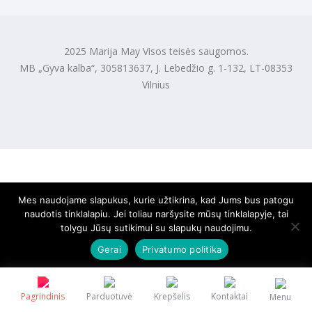
2025 Marija May Visos teisės saugomos.
MB „Gyva kalba“, 305813637, J. Lebedžio g. 1-132, LT-08353
Vilnius
Mes naudojame slapukus, kurie užtikrina, kad Jums bus patogu
naudotis tinklalapiu. Jei toliau naršysite mūsų tinklalapyje, tai
tolygu Jūsų sutikimui su slapukų naudojimu.
Gerai
Privatumo politika
Pagrindinis
Parduotuvė
Krepšelis
Kontaktai
Menu