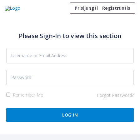
Skip to content
Prisijungti
Registruotis
Please Sign-In to view this section
Remember Me
Forgot Password?