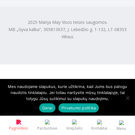
2025 Marija May Visos teisės saugomos.
MB „Gyva kalba“, 305813637, J. Lebedžio g. 1-132, LT-08353
Vilnius
Mes naudojame slapukus, kurie užtikrina, kad Jums bus patogu
naudotis tinklalapiu. Jei toliau naršysite mūsų tinklalapyje, tai
tolygu Jūsų sutikimui su slapukų naudojimu.
Gerai
Privatumo politika
Pagrindinis
Parduotuvė
Krepšelis
Kontaktai
Menu