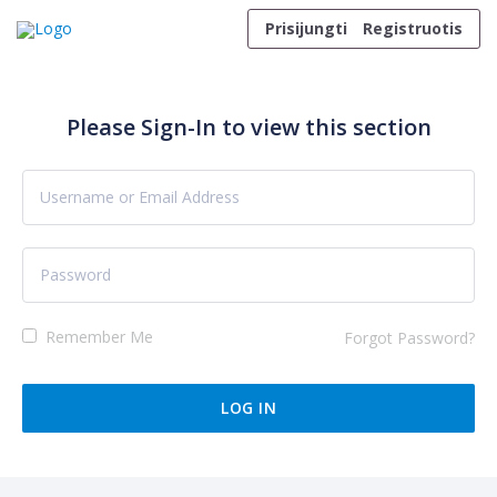
Skip to content
Prisijungti
Registruotis
Please Sign-In to view this section
Remember Me
Forgot Password?