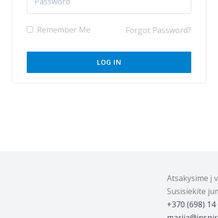
Remember Me
Forgot Password?
Atsakysime į 
Susisiekite j
‭+370 (698) 14
marija@inspira