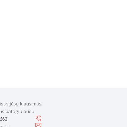
visus jūsų klausimus
ums patogiu būdu
 663
ta.lt