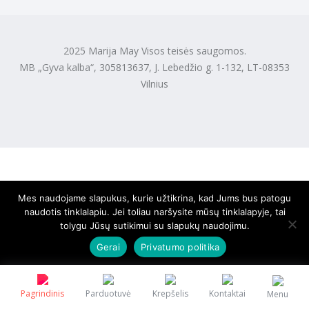
2025 Marija May Visos teisės saugomos.
MB „Gyva kalba“, 305813637, J. Lebedžio g. 1-132, LT-08353
Vilnius
Mes naudojame slapukus, kurie užtikrina, kad Jums bus patogu
naudotis tinklalapiu. Jei toliau naršysite mūsų tinklalapyje, tai
tolygu Jūsų sutikimui su slapukų naudojimu.
Gerai
Privatumo politika
Pagrindinis
Parduotuvė
Krepšelis
Kontaktai
Menu