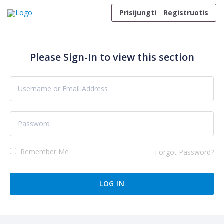
Skip to content
Prisijungti
Registruotis
Please Sign-In to view this section
Remember Me
Forgot Password?