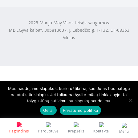
2025 Marija May Visos teisės saugomos.
MB „Gyva kalba“, 305813637, J. Lebedžio g. 1-132, LT-08353
Vilnius
Mes naudojame slapukus, kurie užtikrina, kad Jums bus patogu
naudotis tinklalapiu. Jei toliau naršysite mūsų tinklalapyje, tai
tolygu Jūsų sutikimui su slapukų naudojimu.
Gerai
Privatumo politika
Pagrindinis
Parduotuvė
Krepšelis
Kontaktai
Menu