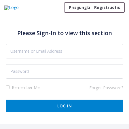
Skip to content
Prisijungti
Registruotis
Please Sign-In to view this section
Remember Me
Forgot Password?