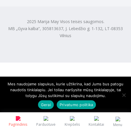
2025 Marija May Visos teisės saugomos.
MB „Gyva kalba“, 305813637, J. Lebedžio g. 1-132, LT-08353
Vilnius
Mes naudojame slapukus, kurie užtikrina, kad Jums bus patogu
naudotis tinklalapiu. Jei toliau naršysite mūsų tinklalapyje, tai
tolygu Jūsų sutikimui su slapukų naudojimu.
Gerai
Privatumo politika
Pagrindinis
Parduotuvė
Krepšelis
Kontaktai
Menu