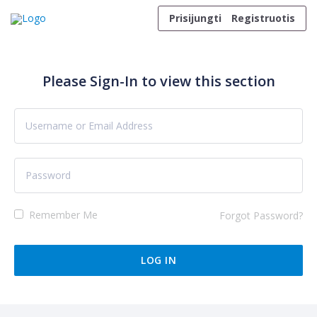
Skip to content
Prisijungti
Registruotis
Please Sign-In to view this section
Remember Me
Forgot Password?