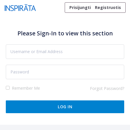
Skip to content
Prisijungti
Registruotis
Please Sign-In to view this section
Remember Me
Forgot Password?