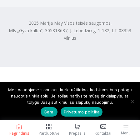
2025 Marija May Visos teisės saugomos.
MB „Gyva kalba“, 305813637, J. Lebedžio g. 1-132, LT-08353
Vilnius
Mes naudojame slapukus, kurie užtikrina, kad Jums bus patogu
naudotis tinklalapiu. Jei toliau naršysite mūsų tinklalapyje, tai
tolygu Jūsų sutikimui su slapukų naudojimu.
Gerai
Privatumo politika
Menu
Pagrindinis
Parduotuvė
Krepšelis
Kontaktai