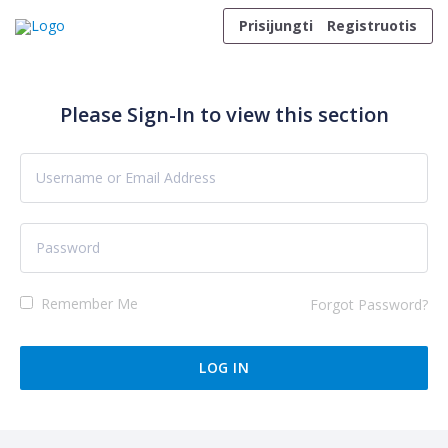
Skip to content
Prisijungti
Registruotis
Please Sign-In to view this section
Remember Me
Forgot Password?