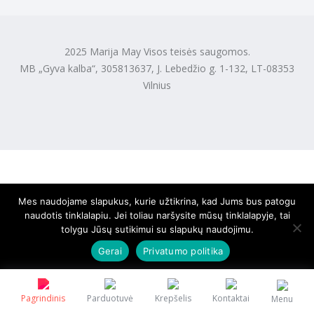
2025 Marija May Visos teisės saugomos.
MB „Gyva kalba“, 305813637, J. Lebedžio g. 1-132, LT-08353
Vilnius
Mes naudojame slapukus, kurie užtikrina, kad Jums bus patogu
naudotis tinklalapiu. Jei toliau naršysite mūsų tinklalapyje, tai
tolygu Jūsų sutikimui su slapukų naudojimu.
Gerai
Privatumo politika
Pagrindinis
Parduotuvė
Krepšelis
Kontaktai
Menu