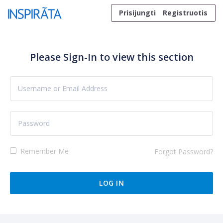
Skip to content
Prisijungti
Registruotis
Please Sign-In to view this section
Remember Me
Forgot Password?