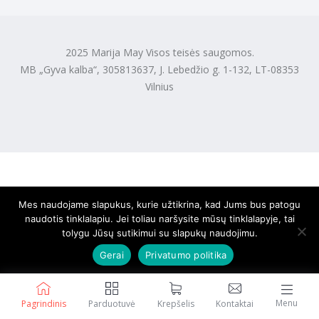
2025 Marija May Visos teisės saugomos.
MB „Gyva kalba“, 305813637, J. Lebedžio g. 1-132, LT-08353
Vilnius
Mes naudojame slapukus, kurie užtikrina, kad Jums bus patogu
naudotis tinklalapiu. Jei toliau naršysite mūsų tinklalapyje, tai
tolygu Jūsų sutikimui su slapukų naudojimu.
Gerai
Privatumo politika
Menu
Pagrindinis
Parduotuvė
Krepšelis
Kontaktai