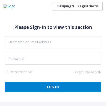
Skip to content
Prisijungti
Registruotis
Please Sign-In to view this section
Remember Me
Forgot Password?