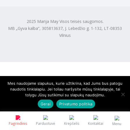
2025 Marija May Visos teisės saugomos.
MB „Gyva kalba“, 305813637, J. Lebedžio g. 1-132, LT-08353
Vilnius
Mes naudojame slapukus, kurie užtikrina, kad Jums bus patogu
naudotis tinklalapiu. Jei toliau naršysite mūsų tinklalapyje, tai
tolygu Jūsų sutikimui su slapukų naudojimu.
Gerai
Privatumo politika
Pagrindinis
Parduotuvė
Krepšelis
Kontaktai
Menu