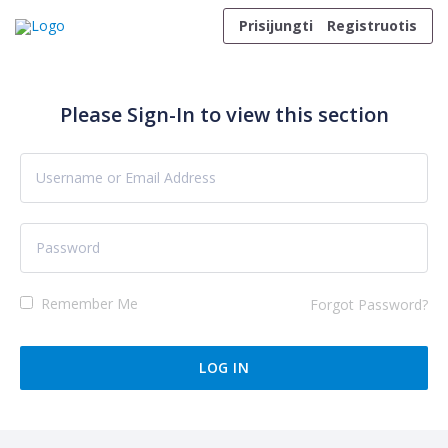
Skip to content
Prisijungti
Registruotis
Please Sign-In to view this section
Remember Me
Forgot Password?