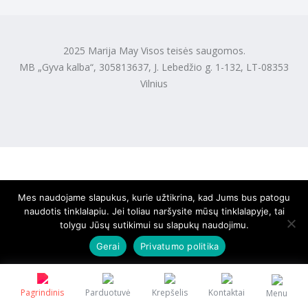
2025 Marija May Visos teisės saugomos.
MB „Gyva kalba“, 305813637, J. Lebedžio g. 1-132, LT-08353
Vilnius
Mes naudojame slapukus, kurie užtikrina, kad Jums bus patogu
naudotis tinklalapiu. Jei toliau naršysite mūsų tinklalapyje, tai
tolygu Jūsų sutikimui su slapukų naudojimu.
Gerai
Privatumo politika
Pagrindinis
Parduotuvė
Krepšelis
Kontaktai
Menu