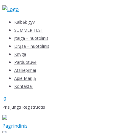
Skip
to
content
Kalbėk gyvi
SUMMER FEST
Įtaiga – nuotolinis
Drąsa – nuotolinis
Knyga
Parduotuvė
Atsiliepimai
Apie Mariją
Kontaktai
0
Prisijungti
Registruotis
Pagrindinis