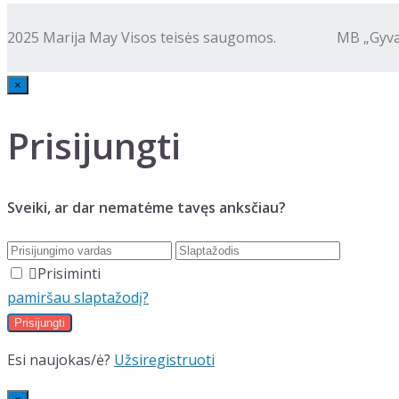
2025 Marija May Visos teisės saugomos. MB „Gyva kalba
×
Prisijungti
Sveiki, ar dar nematėme tavęs anksčiau?
Prisiminti
pamiršau slaptažodį?
Esi naujokas/ė?
Užsiregistruoti