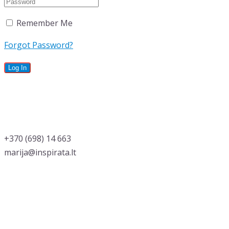
Remember Me
Forgot Password?
‭+370 (698) 14 663
marija@inspirata.lt