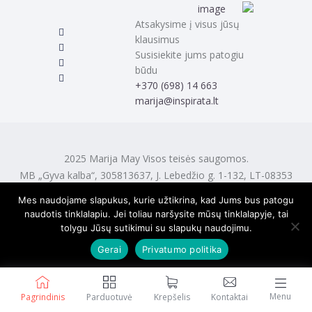
Atsakysime į visus jūsų
klausimus
Susisiekite jums patogiu
būdu
‭+370 (698) 14 663
marija@inspirata.lt
2025 Marija May Visos teisės saugomos.
MB „Gyva kalba“, 305813637, J. Lebedžio g. 1-132, LT-08353
Vilnius
Mes naudojame slapukus, kurie užtikrina, kad Jums bus patogu
naudotis tinklalapiu. Jei toliau naršysite mūsų tinklalapyje, tai
tolygu Jūsų sutikimui su slapukų naudojimu.
Gerai
Privatumo politika
Menu
Pagrindinis
Parduotuvė
Krepšelis
Kontaktai