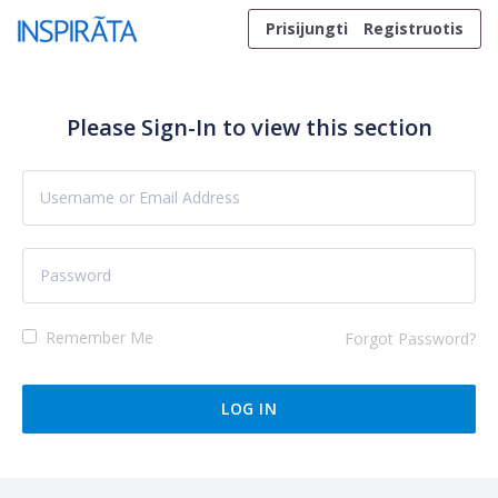
Skip to content
Prisijungti
Registruotis
Please Sign-In to view this section
Remember Me
Forgot Password?