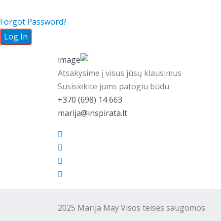
Forgot Password?
Atsakysime į visus jūsų klausimus
Susisiekite jums patogiu būdu
‭+370 (698) 14 663
marija@inspirata.lt
2025 Marija May Visos teisės saugomos. M