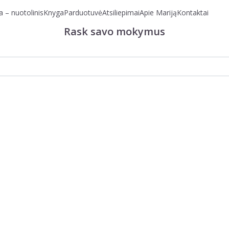
 – nuotolinis
Knyga
Parduotuvė
Atsiliepimai
Apie Mariją
Kontaktai
Rask savo mokymus