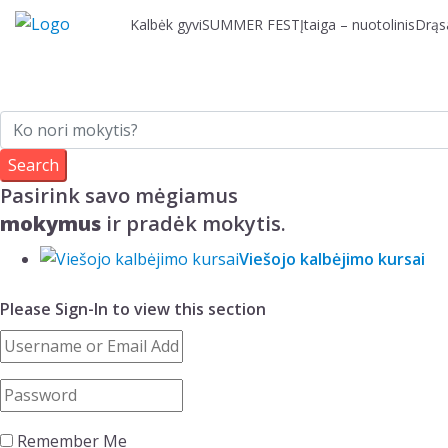
Skip
Kalbėk gyvi
SUMMER FEST
Įtaiga – nuotolinis
Drąsa
to
content
Pasirink savo mėgiamus
mokymus
ir pradėk mokytis.
Viešojo kalbėjimo kursai
Please Sign-In to view this section
Remember Me