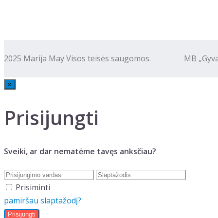
2025 Marija May Visos teisės saugomos. MB „Gyva kalba
×
Prisijungti
Sveiki, ar dar nematėme tavęs anksčiau?
Prisiminti
pamiršau slaptažodį?