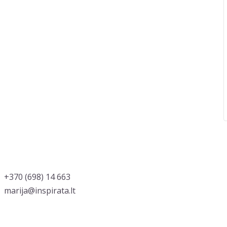
‭+370 (698) 14 663
marija@inspirata.lt