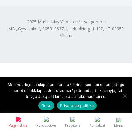
2025 Marija May Visos teisės saugomos.
MB „Gyva kalba“, 305813637, J. Lebedžio g. 1-132, LT-08353
Vilnius
Mes naudojame slapukus, kurie užtikrina, kad Jums bus patogu
naudotis tinklalapiu. Jei toliau naršysite mūsų tinklalapyje, tai
tolygu Jūsų sutikimui su slapukų naudojimu.
Gerai
Privatumo politika
Pagrindinis
Parduotuvė
Krepšelis
Kontaktai
Menu