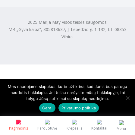
2025 Marija May Visos teisės saugomos.
MB „Gyva kalba“, 305813637, J. Lebedžio g. 1-132, LT-08353
Vilnius
Mes naudojame slapukus, kurie užtikrina, kad Jums bus patogu
naudotis tinklalapiu. Jei toliau naršysite mūsų tinklalapyje, tai
tolygu Jūsų sutikimui su slapukų naudojimu.
Gerai
Privatumo politika
Pagrindinis
Parduotuvė
Krepšelis
Kontaktai
Menu