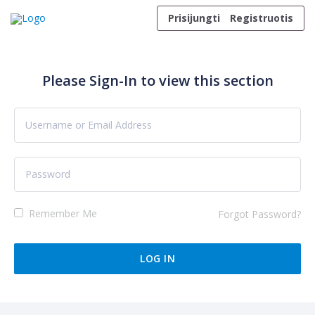
Skip to content
Prisijungti
Registruotis
Please Sign-In to view this section
Remember Me
Forgot Password?