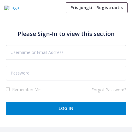
Skip to content
Prisijungti
Registruotis
Please Sign-In to view this section
Remember Me
Forgot Password?