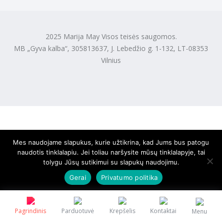
2025 Marija May Visos teisės saugomos.
MB „Gyva kalba“, 305813637, J. Lebedžio g. 1-132, LT-08353
Vilnius
Mes naudojame slapukus, kurie užtikrina, kad Jums bus patogu
naudotis tinklalapiu. Jei toliau naršysite mūsų tinklalapyje, tai
tolygu Jūsų sutikimui su slapukų naudojimu.
Gerai
Privatumo politika
Pagrindinis
Parduotuvė
Krepšelis
Kontaktai
Menu