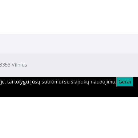
353 Vilnius
je, tai tolygu Jūsų sutikimui su slapukų naudojimu.
Gerai