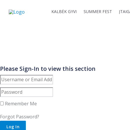
Skip
to
KALBĖK GYVI
SUMMER FEST
ĮTAI
content
Please Sign-In to view this section
Remember Me
Forgot Password?