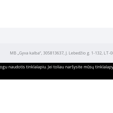
B „Gyva kalba“, 305813637, J. Lebedžio g. 1-132, LT-08
u naudotis tinklalapiu. Jei toliau naršysite mūsų tinklalapy