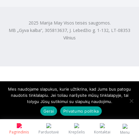
2025 Marija May Visos teisės saugomos.
MB „Gyva kalba“, 305813637, J. Lebedžio g. 1-132, LT-08353
Vilnius
Mes naudojame slapukus, kurie užtikrina, kad Jums bus patogu
naudotis tinklalapiu. Jei toliau naršysite mūsų tinklalapyje, tai
tolygu Jūsų sutikimui su slapukų naudojimu.
Gerai
Privatumo politika
Pagrindinis
Parduotuvė
Krepšelis
Kontaktai
Menu