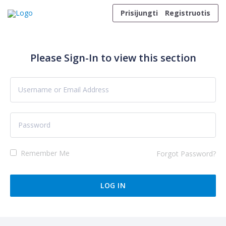
Skip to content
Prisijungti
Registruotis
Please Sign-In to view this section
Remember Me
Forgot Password?