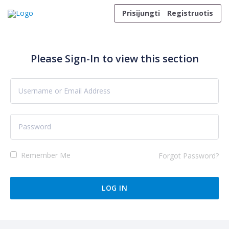
Skip to content
Prisijungti
Registruotis
Please Sign-In to view this section
Remember Me
Forgot Password?