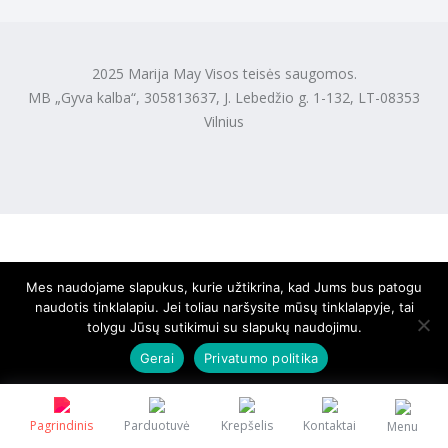
2025 Marija May Visos teisės saugomos.
MB „Gyva kalba“, 305813637, J. Lebedžio g. 1-132, LT-08353
Vilnius
Mes naudojame slapukus, kurie užtikrina, kad Jums bus patogu
naudotis tinklalapiu. Jei toliau naršysite mūsų tinklalapyje, tai
tolygu Jūsų sutikimui su slapukų naudojimu.
Gerai
Privatumo politika
Pagrindinis
Parduotuvė
Krepšelis
Kontaktai
Menu