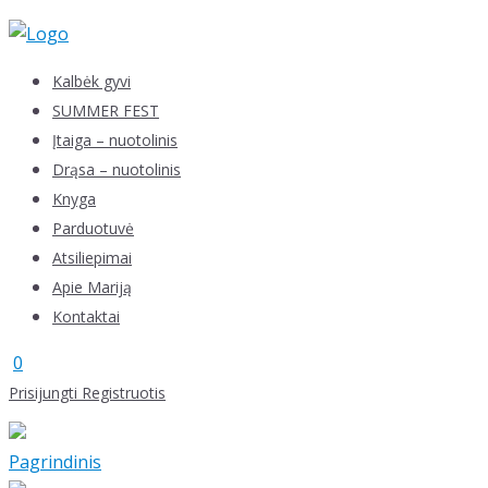
Skip
to
content
Kalbėk gyvi
SUMMER FEST
Įtaiga – nuotolinis
Drąsa – nuotolinis
Knyga
Parduotuvė
Atsiliepimai
Apie Mariją
Kontaktai
0
Prisijungti
Registruotis
Pagrindinis