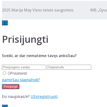
2025 Marija May Visos teisės saugomos. MB „Gyva kalba
×
Prisijungti
Sveiki, ar dar nematėme tavęs anksčiau?
Prisiminti
pamiršau slaptažodį?
Esi naujokas/ė?
Užsiregistruoti