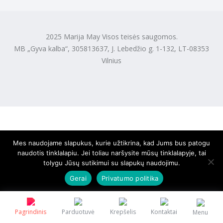
2025 Marija May Visos teisės saugomos.
MB „Gyva kalba“, 305813637, J. Lebedžio g. 1-132, LT-08353
Vilnius
Mes naudojame slapukus, kurie užtikrina, kad Jums bus patogu
naudotis tinklalapiu. Jei toliau naršysite mūsų tinklalapyje, tai
tolygu Jūsų sutikimui su slapukų naudojimu.
Gerai
Privatumo politika
Pagrindinis
Parduotuvė
Krepšelis
Kontaktai
Menu