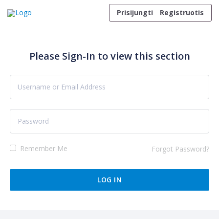
Skip to content
Prisijungti
Registruotis
Please Sign-In to view this section
Remember Me
Forgot Password?