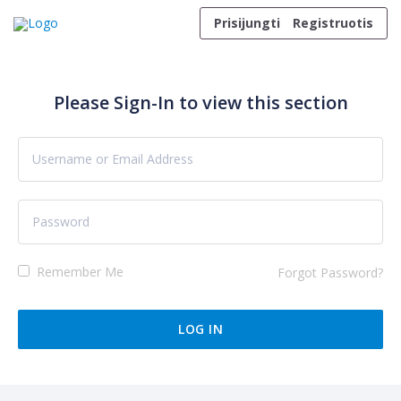
Skip to content
Prisijungti
Registruotis
Please Sign-In to view this section
Remember Me
Forgot Password?