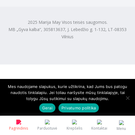
2025 Marija May Visos teisės saugomos.
MB „Gyva kalba“, 305813637, J. Lebedžio g. 1-132, LT-08353
Vilnius
Mes naudojame slapukus, kurie užtikrina, kad Jums bus patogu
naudotis tinklalapiu. Jei toliau naršysite mūsų tinklalapyje, tai
tolygu Jūsų sutikimui su slapukų naudojimu.
Gerai
Privatumo politika
Pagrindinis
Parduotuvė
Krepšelis
Kontaktai
Menu