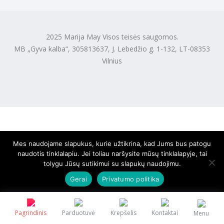
2025 Marija May Visos teisės saugomos.
MB „Gyva kalba“, 305813637, J. Lebedžio g. 1-132, LT-08353
Vilnius
Mes naudojame slapukus, kurie užtikrina, kad Jums bus patogu
naudotis tinklalapiu. Jei toliau naršysite mūsų tinklalapyje, tai
tolygu Jūsų sutikimui su slapukų naudojimu.
Gerai
Privatumo politika
Pagrindinis
Parduotuvė
Krepšelis
Kontaktai
Menu