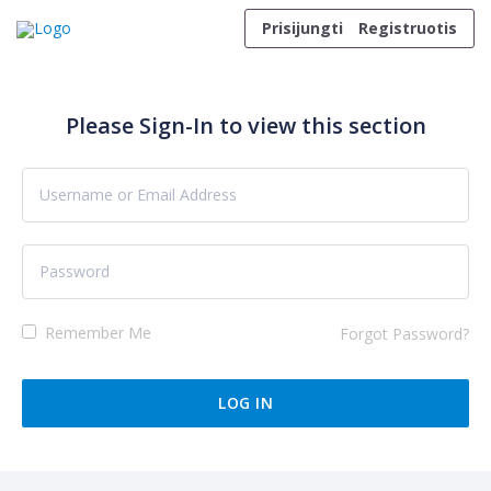
Skip to content
Prisijungti
Registruotis
Please Sign-In to view this section
Remember Me
Forgot Password?