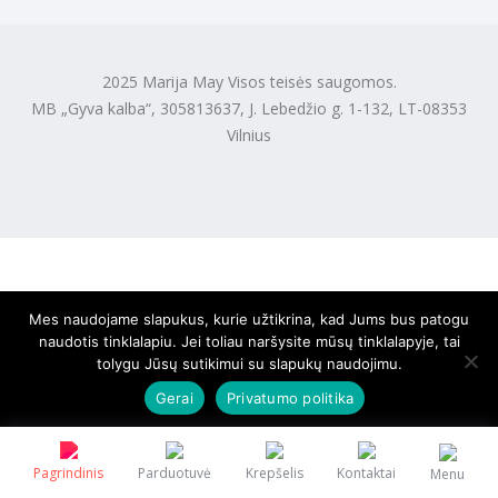
2025 Marija May Visos teisės saugomos.
MB „Gyva kalba“, 305813637, J. Lebedžio g. 1-132, LT-08353
Vilnius
Mes naudojame slapukus, kurie užtikrina, kad Jums bus patogu
naudotis tinklalapiu. Jei toliau naršysite mūsų tinklalapyje, tai
tolygu Jūsų sutikimui su slapukų naudojimu.
Gerai
Privatumo politika
Pagrindinis
Parduotuvė
Krepšelis
Kontaktai
Menu