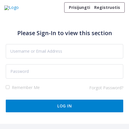
Skip to content
Prisijungti
Registruotis
Please Sign-In to view this section
Remember Me
Forgot Password?