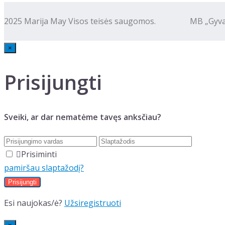
2025 Marija May Visos teisės saugomos. MB „Gyva kalba
×
Prisijungti
Sveiki, ar dar nematėme tavęs anksčiau?
Prisiminti
pamiršau slaptažodį?
Esi naujokas/ė?
Užsiregistruoti