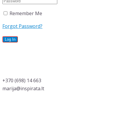
Remember Me
Forgot Password?
‭+370 (698) 14 663
marija@inspirata.lt