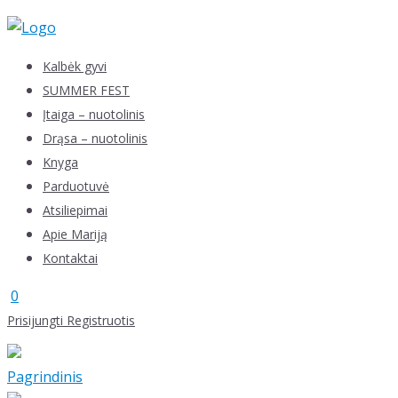
Skip
to
content
Kalbėk gyvi
SUMMER FEST
Įtaiga – nuotolinis
Drąsa – nuotolinis
Knyga
Parduotuvė
Atsiliepimai
Apie Mariją
Kontaktai
0
Prisijungti
Registruotis
Pagrindinis