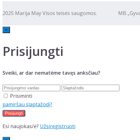
2025 Marija May Visos teisės saugomos. MB „Gyva kalba
×
Prisijungti
Sveiki, ar dar nematėme tavęs anksčiau?
Prisiminti
pamiršau slaptažodį?
Esi naujokas/ė?
Užsiregistruoti