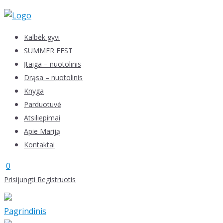
Skip
to
content
Kalbėk gyvi
SUMMER FEST
Įtaiga – nuotolinis
Drąsa – nuotolinis
Knyga
Parduotuvė
Atsiliepimai
Apie Mariją
Kontaktai
0
Prisijungti
Registruotis
Pagrindinis