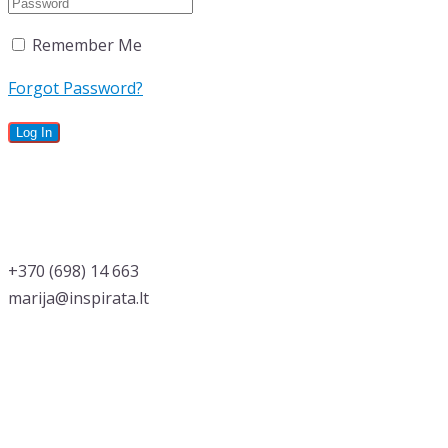
Remember Me
Forgot Password?
‭+370 (698) 14 663
marija@inspirata.lt