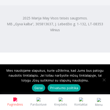
2025 Marija May Visos teisės saugomos.
MB „Gyva kalba“, 305813637, J. Lebedžio g. 1-132, LT-08353
Vilnius
Mes naudojame slapukus, kurie užtikrina, kad Jums bus patogu
naudotis tinklalapiu. Jei toliau naršysite mūsų tinklalapyje, tai
tolygu Jūsų sutikimui su slapukų naudojimu.
Gerai
Privatumo politika
Pagrindinis
Parduotuvė
Krepšelis
Kontaktai
Menu