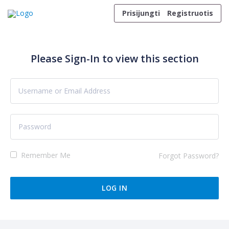
Skip to content
Prisijungti
Registruotis
Please Sign-In to view this section
Remember Me
Forgot Password?