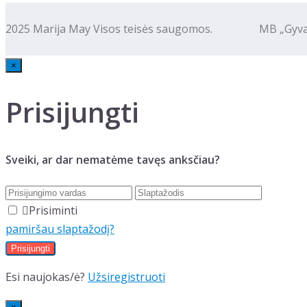
2025 Marija May Visos teisės saugomos. MB „Gyva kalba
×
Prisijungti
Sveiki, ar dar nematėme tavęs anksčiau?
Prisiminti
pamiršau slaptažodį?
Esi naujokas/ė?
Užsiregistruoti