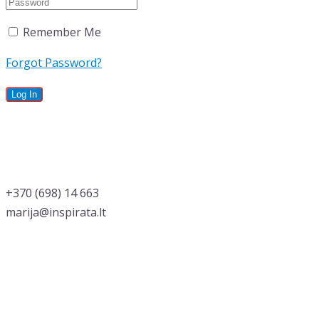
Remember Me
Forgot Password?
‭+370 (698) 14 663
marija@inspirata.lt