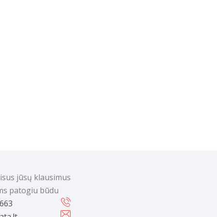
visus jūsų klausimus
ums patogiu būdu
 663
ta.lt