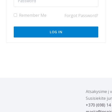
Remember Me
Forgot Password?
Atsakysime į 
Susisiekite j
‭+370 (698) 14
marija@inspira