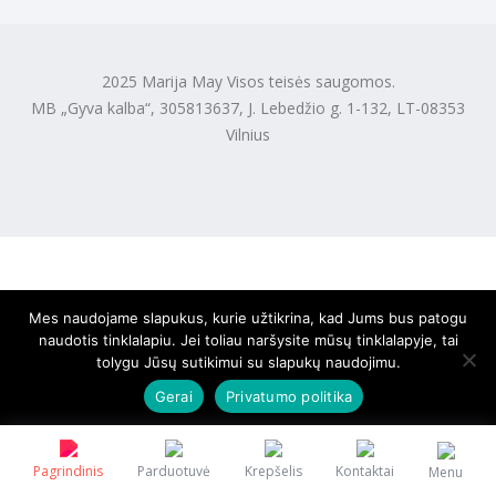
2025 Marija May Visos teisės saugomos.
MB „Gyva kalba“, 305813637, J. Lebedžio g. 1-132, LT-08353
Vilnius
Mes naudojame slapukus, kurie užtikrina, kad Jums bus patogu
naudotis tinklalapiu. Jei toliau naršysite mūsų tinklalapyje, tai
tolygu Jūsų sutikimui su slapukų naudojimu.
Gerai
Privatumo politika
Pagrindinis
Parduotuvė
Krepšelis
Kontaktai
Menu