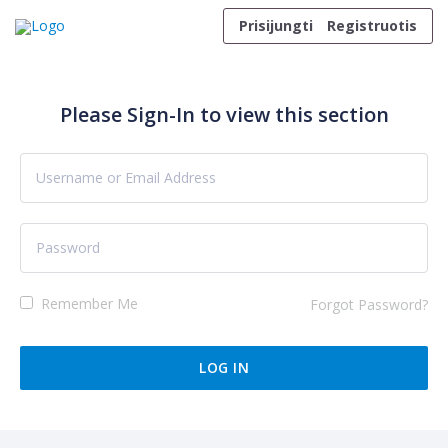
Skip to content
Prisijungti
Registruotis
Please Sign-In to view this section
Remember Me
Forgot Password?