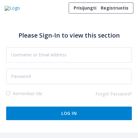
Skip to content
Prisijungti
Registruotis
Please Sign-In to view this section
Remember Me
Forgot Password?