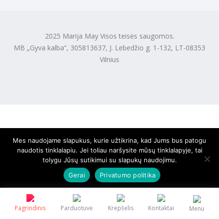
2025 Marija May Visos teisės saugomos.
MB „Gyva kalba“, 305813637, J. Lebedžio g. 1-132, LT-08353
Vilnius
Mes naudojame slapukus, kurie užtikrina, kad Jums bus patogu
naudotis tinklalapiu. Jei toliau naršysite mūsų tinklalapyje, tai
tolygu Jūsų sutikimui su slapukų naudojimu.
Gerai
Privatumo politika
Pagrindinis
Parduotuvė
Krepšelis
Kontaktai
Menu