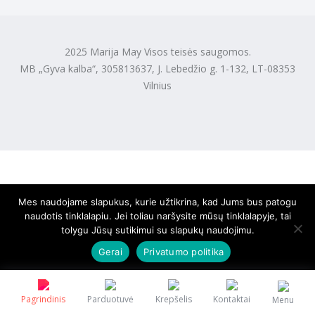
2025 Marija May Visos teisės saugomos.
MB „Gyva kalba“, 305813637, J. Lebedžio g. 1-132, LT-08353
Vilnius
Mes naudojame slapukus, kurie užtikrina, kad Jums bus patogu
naudotis tinklalapiu. Jei toliau naršysite mūsų tinklalapyje, tai
tolygu Jūsų sutikimui su slapukų naudojimu.
Gerai
Privatumo politika
Pagrindinis
Parduotuvė
Krepšelis
Kontaktai
Menu