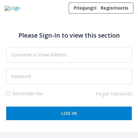
Skip to content
Prisijungti
Registruotis
Please Sign-In to view this section
Remember Me
Forgot Password?