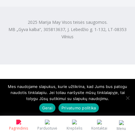
2025 Marija May Visos teisės saugomos.
MB „Gyva kalba“, 305813637, J. Lebedžio g. 1-132, LT-08353
Vilnius
Mes naudojame slapukus, kurie užtikrina, kad Jums bus patogu
naudotis tinklalapiu. Jei toliau naršysite mūsų tinklalapyje, tai
tolygu Jūsų sutikimui su slapukų naudojimu.
Gerai
Privatumo politika
Pagrindinis
Parduotuvė
Krepšelis
Kontaktai
Menu