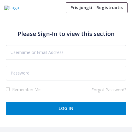
Skip to content
Prisijungti
Registruotis
Please Sign-In to view this section
Remember Me
Forgot Password?