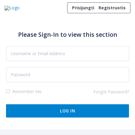
Skip to content
Prisijungti
Registruotis
Please Sign-In to view this section
Remember Me
Forgot Password?