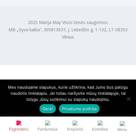
2025 Marija May Visos teisės saugomos.
MB „Gyva kalba“, 305813637, J. Lebedžio g. 1-132, LT-08353
Vilnius
Mes naudojame slapukus, kurie užtikrina, kad Jums bus patogu
naudotis tinklalapiu. Jei toliau naršysite mūsų tinklalapyje, tai
tolygu Jūsų sutikimui su slapukų naudojimu.
Gerai
Privatumo politika
Pagrindinis
Parduotuvė
Krepšelis
Kontaktai
Menu