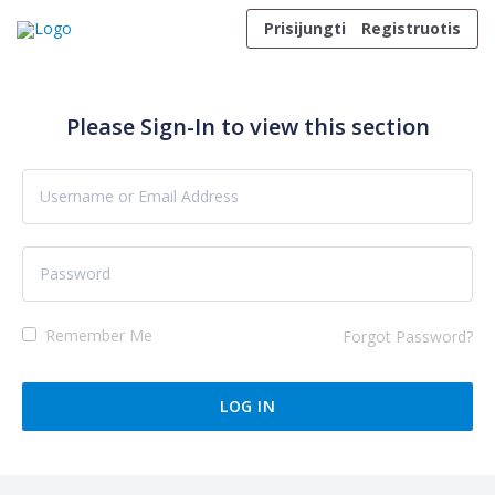
Skip to content
Prisijungti
Registruotis
Please Sign-In to view this section
Remember Me
Forgot Password?