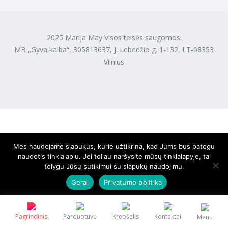
2025 Marija May Visos teisės saugomos.
MB „Gyva kalba“, 305813637, J. Lebedžio g. 1-132, LT-08353
Vilnius
Mes naudojame slapukus, kurie užtikrina, kad Jums bus patogu
naudotis tinklalapiu. Jei toliau naršysite mūsų tinklalapyje, tai
tolygu Jūsų sutikimui su slapukų naudojimu.
Gerai
Privatumo politika
Pagrindinis
Parduotuvė
Krepšelis
Kontaktai
Menu