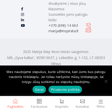
Atsakysime į visus jūsų
klausimus
Susisiekite jums patogiu
būdu
‭+370 (698) 14 663
marija@inspirata.lt
2025 Marija May Visos teisės saugomos.
MB „Gyva kalba“, 305813637, J. Lebedžio g. 1-132, LT-08353
Vilnius
Mes naudojame slapukus, kurie užtikrina, kad Jums bus patogu
naudotis tinklalapiu. Jei toliau naršysite mūsų tinklalapyje, tai
tolygu Jūsų sutikimui su slapukų naudojimu.
Gerai
Privatumo politika
Menu
Pagrindinis
Parduotuvė
Krepšelis
Kontaktai