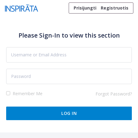
Skip to content
Prisijungti
Registruotis
Please Sign-In to view this section
Remember Me
Forgot Password?