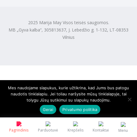
2025 Marija May Visos teisės saugomos.
MB „Gyva kalba“, 305813637, J. Lebedžio g. 1-132, LT-08353
Vilnius
Mes naudojame slapukus, kurie užtikrina, kad Jums bus patogu
naudotis tinklalapiu. Jei toliau naršysite mūsų tinklalapyje, tai
tolygu Jūsų sutikimui su slapukų naudojimu.
Gerai
Privatumo politika
Pagrindinis
Parduotuvė
Krepšelis
Kontaktai
Menu