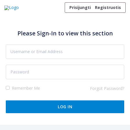
Skip to content
Prisijungti
Registruotis
Please Sign-In to view this section
Remember Me
Forgot Password?