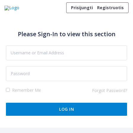
Skip to content
Prisijungti
Registruotis
Please Sign-In to view this section
Remember Me
Forgot Password?