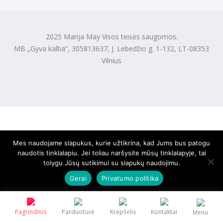
2025 Marija May Visos teisės saugomos.
MB „Gyva kalba“, 305813637, J. Lebedžio g. 1-132, LT-08353
Vilnius
Mes naudojame slapukus, kurie užtikrina, kad Jums bus patogu
naudotis tinklalapiu. Jei toliau naršysite mūsų tinklalapyje, tai
tolygu Jūsų sutikimui su slapukų naudojimu.
Gerai
Privatumo politika
Pagrindinis
Parduotuvė
Krepšelis
Kontaktai
Menu