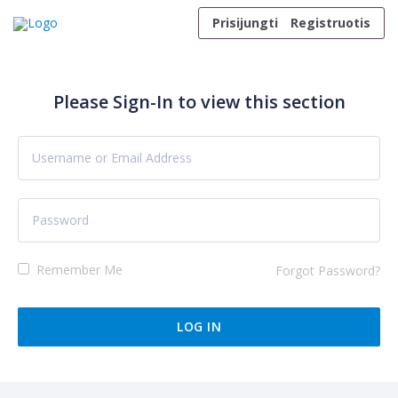
Skip to content
Prisijungti
Registruotis
Please Sign-In to view this section
Remember Me
Forgot Password?