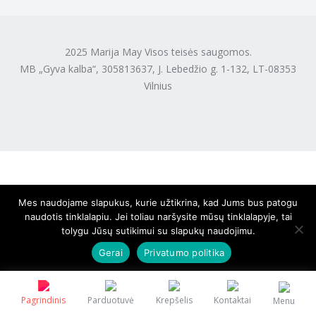
2025 Marija May Visos teisės saugomos.
MB „Gyva kalba“, 305813637, J. Lebedžio g. 1-132, LT-08353
Vilnius
Mes naudojame slapukus, kurie užtikrina, kad Jums bus patogu
naudotis tinklalapiu. Jei toliau naršysite mūsų tinklalapyje, tai
tolygu Jūsų sutikimui su slapukų naudojimu.
Gerai
Privatumo politika
Pagrindinis
Parduotuvė
Krepšelis
Kontaktai
Menu