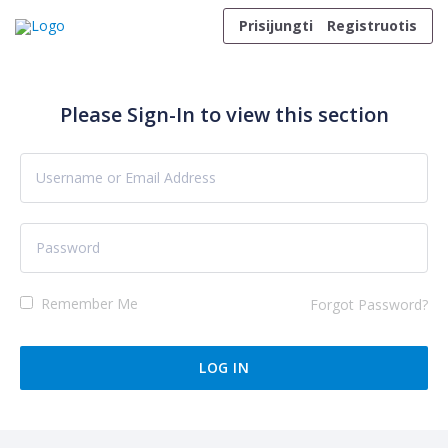
Skip to content
Prisijungti
Registruotis
Please Sign-In to view this section
Remember Me
Forgot Password?