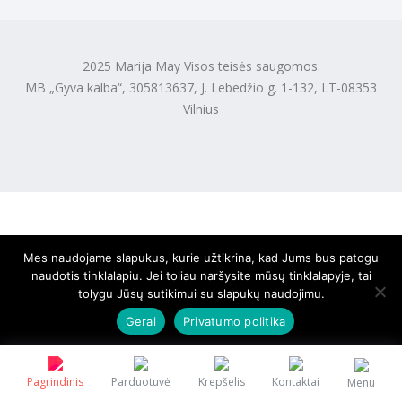
2025 Marija May Visos teisės saugomos.
MB „Gyva kalba“, 305813637, J. Lebedžio g. 1-132, LT-08353
Vilnius
Mes naudojame slapukus, kurie užtikrina, kad Jums bus patogu
naudotis tinklalapiu. Jei toliau naršysite mūsų tinklalapyje, tai
tolygu Jūsų sutikimui su slapukų naudojimu.
Gerai
Privatumo politika
Pagrindinis
Parduotuvė
Krepšelis
Kontaktai
Menu