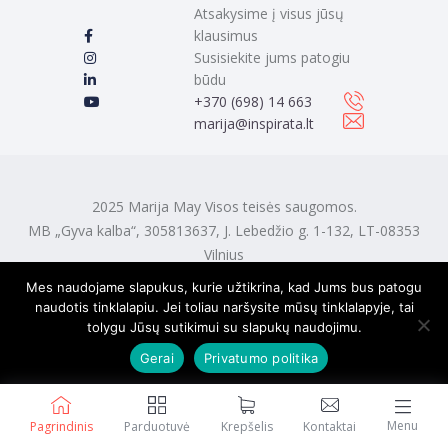
Atsakysime į visus jūsų
klausimus
Susisiekite jums patogiu
būdu
‭+370 (698) 14 663
marija@inspirata.lt
2025 Marija May Visos teisės saugomos.
MB „Gyva kalba“, 305813637, J. Lebedžio g. 1-132, LT-08353
Vilnius
Mes naudojame slapukus, kurie užtikrina, kad Jums bus patogu
naudotis tinklalapiu. Jei toliau naršysite mūsų tinklalapyje, tai
tolygu Jūsų sutikimui su slapukų naudojimu.
Gerai
Privatumo politika
Menu
Pagrindinis
Parduotuvė
Krepšelis
Kontaktai