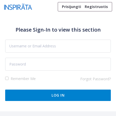
Skip to content
Prisijungti
Registruotis
Please Sign-In to view this section
Remember Me
Forgot Password?