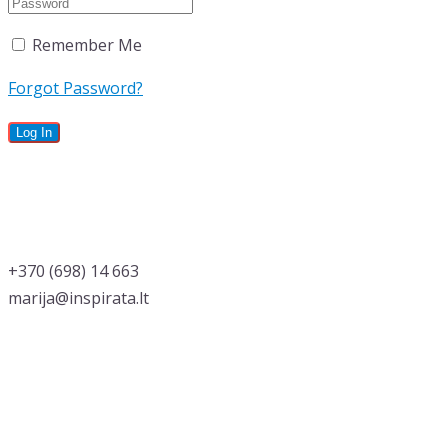
Remember Me
Forgot Password?
‭+370 (698) 14 663
marija@inspirata.lt