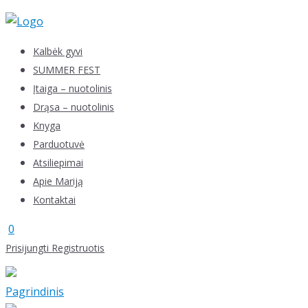
Skip
to
content
Kalbėk gyvi
SUMMER FEST
Įtaiga – nuotolinis
Drąsa – nuotolinis
Knyga
Parduotuvė
Atsiliepimai
Apie Mariją
Kontaktai
0
Prisijungti
Registruotis
Pagrindinis