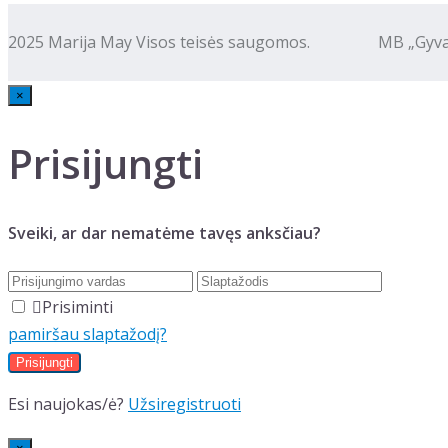
2025 Marija May Visos teisės saugomos. MB „Gyva kalba
×
Prisijungti
Sveiki, ar dar nematėme tavęs anksčiau?
Prisiminti
pamiršau slaptažodį?
Esi naujokas/ė?
Užsiregistruoti